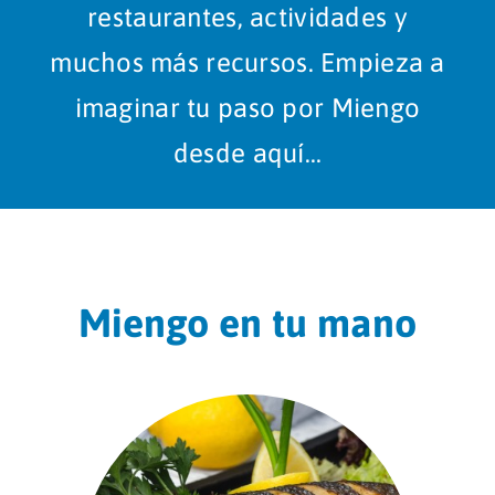
restaurantes, actividades y
muchos más recursos. Empieza a
imaginar tu paso por Miengo
desde aquí…
Miengo en tu mano