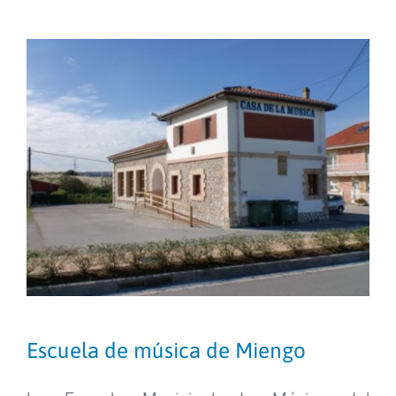
Áreas
Sede Electrónica
Enlaces
Cita Previa
Contacto
Escuela de música de Miengo