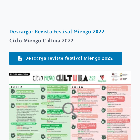
Áreas
Descargar Revista Festival Miengo 2022
Sede Electrónica
Ciclo Miengo Cultura 2022
Descarga revista festival Miengo 2022
Enlaces
Cita Previa
Contacto