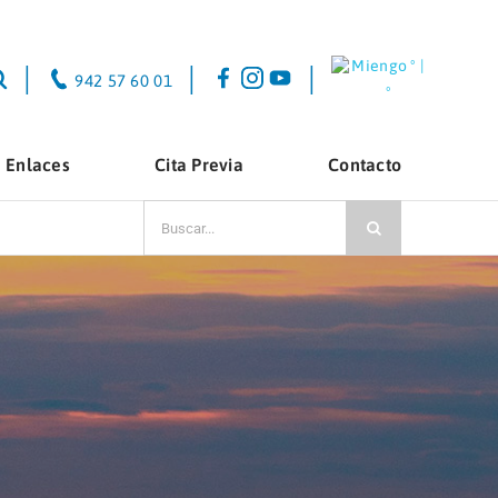
Miengo
º |
|
|
|
942 57 60 01
º
Enlaces
Cita Previa
Contacto
Buscar: