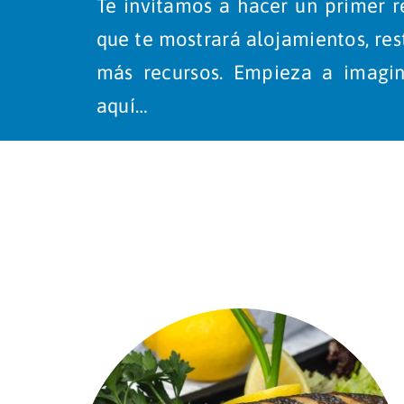
Te invitamos a hacer un primer r
que te mostrará alojamientos, res
más recursos. Empieza a imagi
aquí…