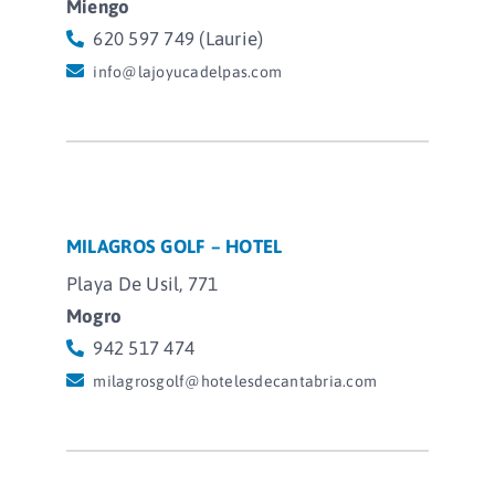
Miengo
620 597 749 (Laurie)
info@lajoyucadelpas.com
MILAGROS GOLF – HOTEL
Playa De Usil, 771
Mogro
942 517 474
milagrosgolf@hotelesdecantabria.com