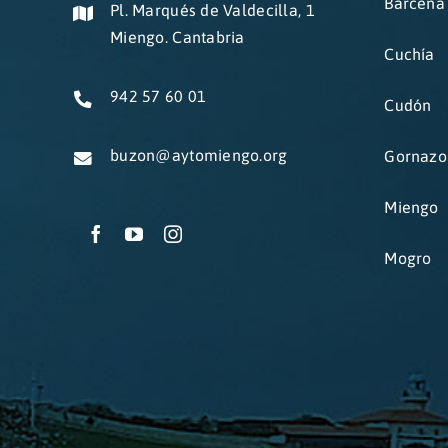
Bárcena
Pl. Marqués de Valdecilla, 1
Miengo. Cantabria
Cuchía
942 57 60 01
Cudón
buzon@aytomiengo.org
Gornazo
Miengo
Mogro