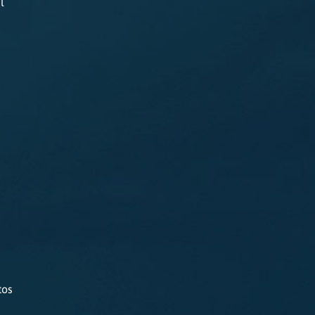
l
tos