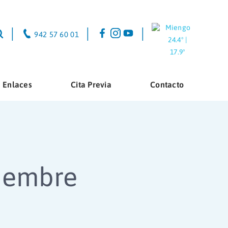
Miengo
|
|
|
942 57 60 01
24.4º |
17.9º
Enlaces
Cita Previa
Contacto
ciembre