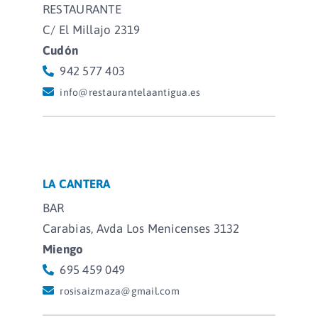
RESTAURANTE
C/ El Millajo 2319
Cudón
942 577 403
info@restaurantelaantigua.es
LA CANTERA
BAR
Carabias, Avda Los Menicenses 3132
Miengo
695 459 049
rosisaizmaza@gmail.com