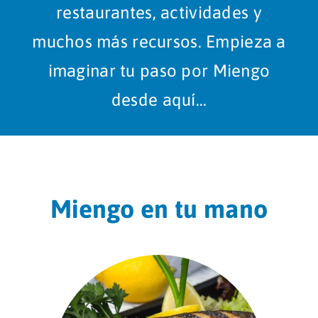
restaurantes, actividades y
muchos más recursos. Empieza a
imaginar tu paso por Miengo
desde aquí…
Miengo en tu mano